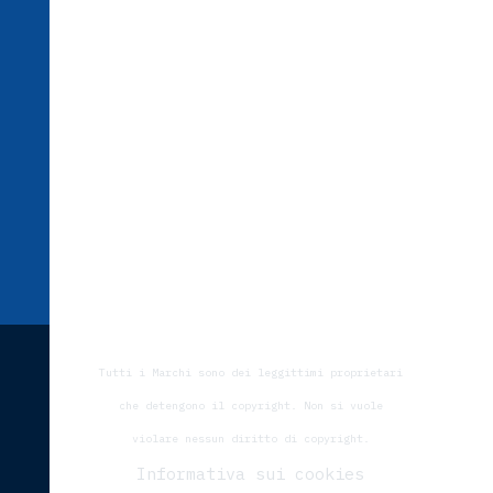
Favaro
Atomizzatore a Tunnel con
recupero
Atomizzatori
Diserbo
Richiedi il nostro migliore
preventivo
Tutti i Marchi sono dei leggittimi proprietari
che detengono il copyright.
Non si vuole
violare nessun diritto di copyright.
Informativa sui cookies