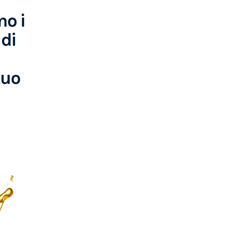
o i
 di
tuo